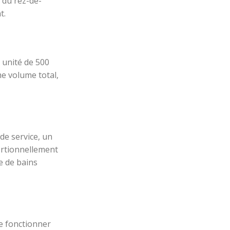
 du rez-de-
t.
 unité de 500
ême volume total,
de service, un
ortionnellement
e de bains
e fonctionner