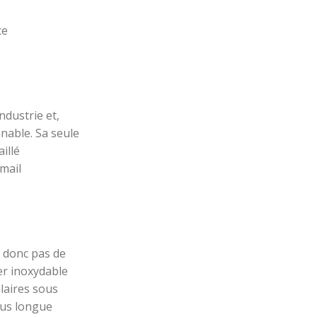
ce
industrie et,
nnable. Sa seule
illé
mail
a donc pas de
er inoxydable
olaires sous
plus longue