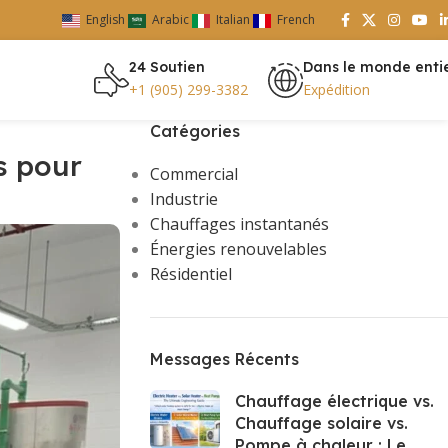
English
Arabic
Italian
French
24 Soutien
Dans le monde enti
+1 (905) 299-3382
Expédition
Catégories
s pour
Commercial
Industrie
Chauffages instantanés
Énergies renouvelables
Résidentiel
Messages Récents
Chauffage électrique vs.
Chauffage solaire vs.
Pompe à chaleur : Le