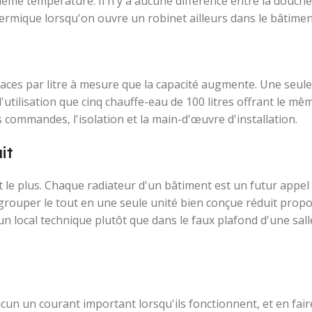
ême température. Il n'y a aucune différence entre la douche
hermique lorsqu'on ouvre un robinet ailleurs dans le bâtimen
aces par litre à mesure que la capacité augmente. Une seule
à l'utilisation que cinq chauffe-eau de 100 litres offrant le m
s commandes, l'isolation et la main-d'œuvre d'installation.
it
 le plus. Chaque radiateur d'un bâtiment est un futur appel 
grouper le tout en une seule unité bien conçue réduit prop
 un local technique plutôt que dans le faux plafond d'une sall
n un courant important lorsqu'ils fonctionnent, et en fair