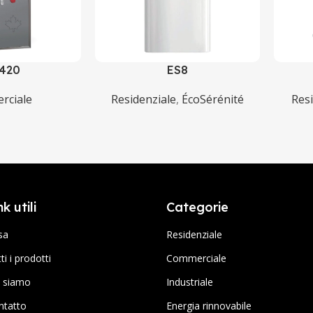
420
ES8
rciale
Residenziale
,
ÉcoSérénité
Res
nk utili
Categorie
sa
Residenziale
ti i prodotti
Commerciale
i siamo
Industriale
ntatto
Energia rinnovabile