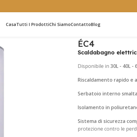
Casa
Tutti I Prodotti
Chi Siamo
Contatto
Blog
ÉC4
Scaldabagno elettri
Disponibile in
30L - 40L - 
Riscaldamento rapido e a
Serbatoio interno smalt
Isolamento in poliuretan
Sistema di sicurezza com
protezione contro le perd