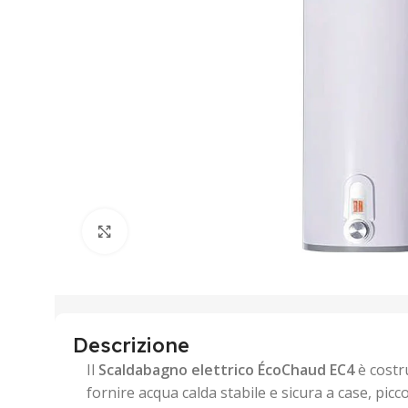
Clicca per ingrandire
Descrizione
Il
Scaldabagno elettrico ÉcoChaud EC4
è costr
fornire acqua calda stabile e sicura a case, picc