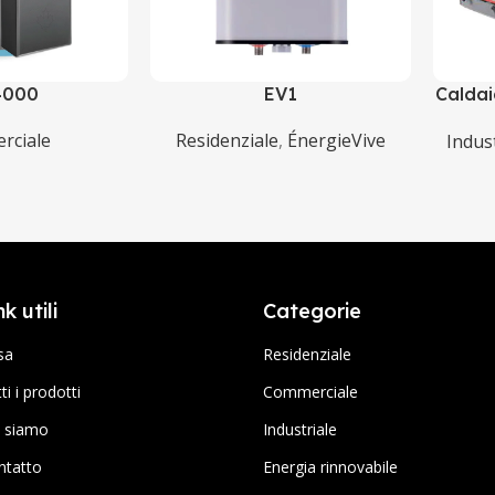
4000
EV1
Calda
rciale
Residenziale
,
ÉnergieVive
Indus
nk utili
Categorie
sa
Residenziale
ti i prodotti
Commerciale
i siamo
Industriale
ntatto
Energia rinnovabile