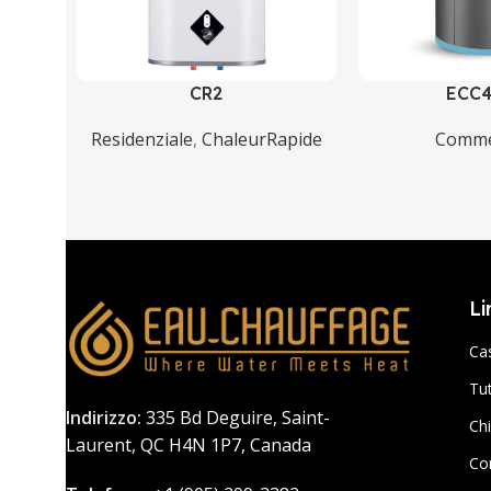
CR2
ECC
Residenziale
,
ChaleurRapide
Comme
Li
Ca
Tut
Indirizzo:
335 Bd Deguire, Saint-
Ch
Laurent, QC H4N 1P7, Canada
Co