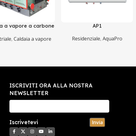
ia a vapore a carbone
AP1
della serie DZH
Residenziale
,
AquaPro
triale
,
Caldaia a vapore
ISCRIVITI ORA ALLA NOSTRA
NEWSLETTER
Iscrivetevi