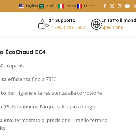
English
Arabic
Italian
French
24 Supporto
In tutto il mon
+1 (905) 299-3382
Spedizione
co ÉcoChaud EC4
60L
capacità
lta efficienza
fino a 75°C
ato
per l'igiene e la resistenza alla corrosione
o (PUF)
mantiene l'acqua calda più a lungo
pleto:
termostato di precisione + taglio termico +
ite