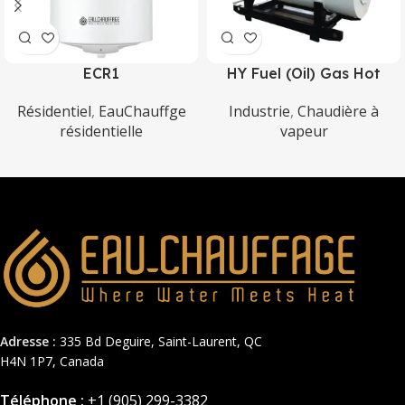
ECR1
HY Fuel (Oil) Gas Hot
Blast Stove (Poêle à gaz)
Résidentiel
,
EauChauffge
Industrie
,
Chaudière à
résidentielle
vapeur
Adresse :
335 Bd Deguire, Saint-Laurent, QC
H4N 1P7, Canada
Téléphone :
+1 (905) 299-3382